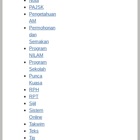
Nota
PAJSK
Pengetahuan
AM
Permohonan
dan
Semakan
Program
NILAM
Program
Sekolah
Punca
Kuasa
RPH
RPT
Sijil
Sistem
Online
Takwim
Teks
Tip