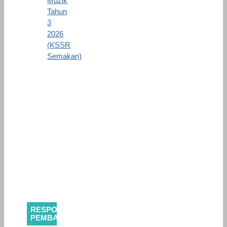
Muzik
Tahun
3
2026
(KSSR
Semakan)
RESPONS
PEMBACA