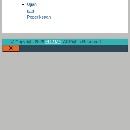
Ujian
dan
Peperiksaan
© Copyright 2026
FLIP.MY
. All Rights Reserved
Close