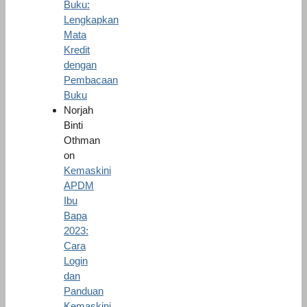
Buku:
Lengkapkan
Mata
Kredit
dengan
Pembacaan
Buku
Norjah
Binti
Othman
on
Kemaskini
APDM
Ibu
Bapa
2023:
Cara
Login
dan
Panduan
Kemaskini