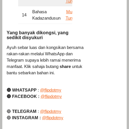
Turun
Bahasa
Muat
14
Kadazandusun
Turun
Yang banyak dikongsi, yang
sedikit disyukuri
Ayuh sebar luas dan kongsikan bersama
rakan-rakan melalui WhatsApp dan
Telegram supaya lebih ramai menerima
manfaat. Klik sahaja butang
share
untuk
bantu sebarkan bahan ini.
🔴
WHATSAPP
:
@flipdotmy
🔴
FACEBOOK :
@flipdotmy
🔵
TELEGRAM
:
@flipdotmy
🔵
INSTAGRAM :
@flipdotmy