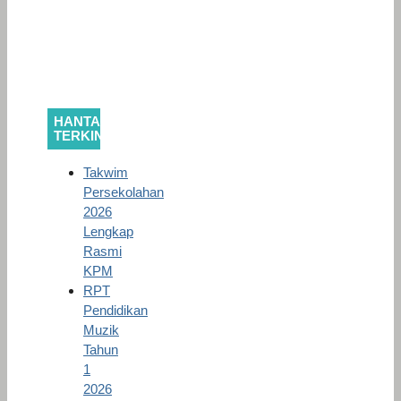
HANTARAN
TERKINI
Takwim
Persekolahan
2026
Lengkap
Rasmi
KPM
RPT
Pendidikan
Muzik
Tahun
1
2026