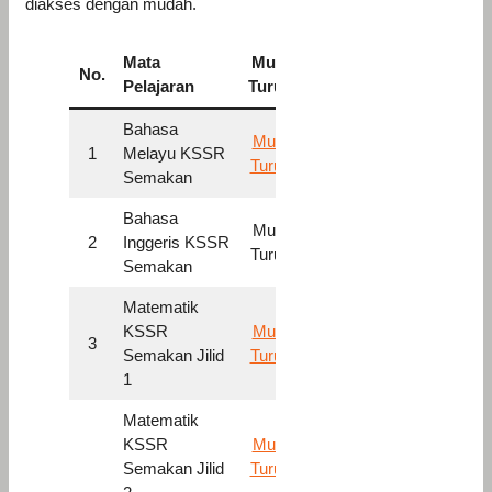
diakses dengan mudah.
Mata
Muat
No.
Pelajaran
Turun
Bahasa
Muat
1
Melayu KSSR
Turun
Semakan
Bahasa
Muat
2
Inggeris KSSR
Turun
Semakan
Matematik
KSSR
Muat
3
Semakan Jilid
Turun
1
Matematik
KSSR
Muat
Semakan Jilid
Turun