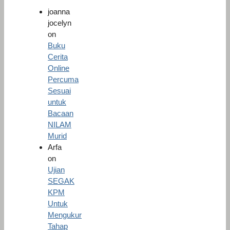
joanna
jocelyn
on
Buku
Cerita
Online
Percuma
Sesuai
untuk
Bacaan
NILAM
Murid
Arfa
on
Ujian
SEGAK
KPM
Untuk
Mengukur
Tahap