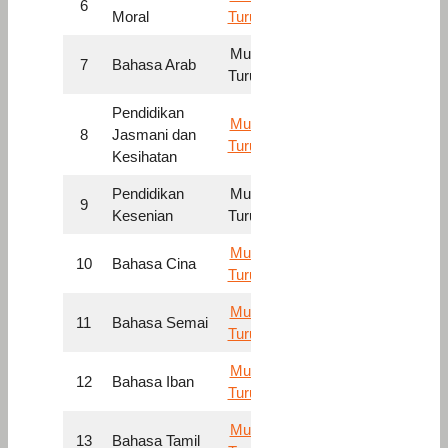
6
Moral
Turun
Muat
7
Bahasa Arab
Turun
Pendidikan
Muat
8
Jasmani dan
Turun
Kesihatan
Pendidikan
Muat
9
Kesenian
Turun
Muat
10
Bahasa Cina
Turun
Muat
11
Bahasa Semai
Turun
Muat
12
Bahasa Iban
Turun
Muat
13
Bahasa Tamil