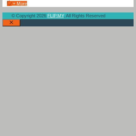
+ More
© Copyright 2026
FLIP.MY
. All Rights Reserved
Close