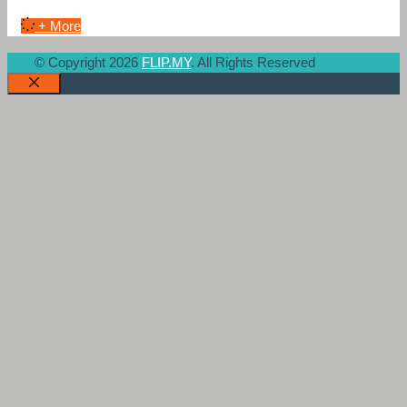
+ More
© Copyright 2026
FLIP.MY
. All Rights Reserved
Close