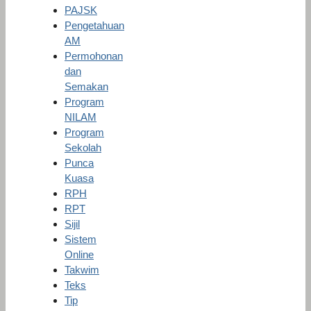
PAJSK
Pengetahuan
AM
Permohonan
dan
Semakan
Program
NILAM
Program
Sekolah
Punca
Kuasa
RPH
RPT
Sijil
Sistem
Online
Takwim
Teks
Tip