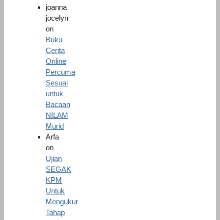
joanna
jocelyn
on
Buku
Cerita
Online
Percuma
Sesuai
untuk
Bacaan
NILAM
Murid
Arfa
on
Ujian
SEGAK
KPM
Untuk
Mengukur
Tahap