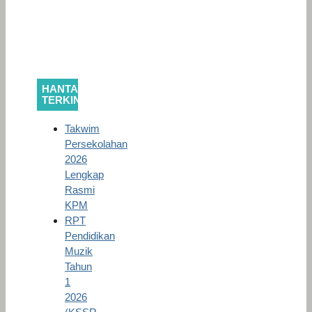
HANTARAN
TERKINI
Takwim
Persekolahan
2026
Lengkap
Rasmi
KPM
RPT
Pendidikan
Muzik
Tahun
1
2026