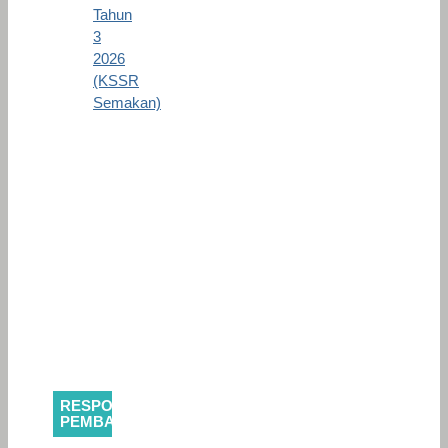
Tahun
3
2026
(KSSR
Semakan)
RESPONS
PEMBACA