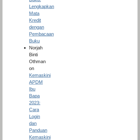
Lengkapkan
Mata
Kredit
dengan
Pembacaan
Buku
Norjah
Binti
Othman
on
Kemaskini
APDM
Ibu
Bapa
2023:
Cara
Login
dan
Panduan
Kemaskini