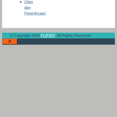
Ujian
dan
Peperiksaan
© Copyright 2026
FLIP.MY
. All Rights Reserved
Close