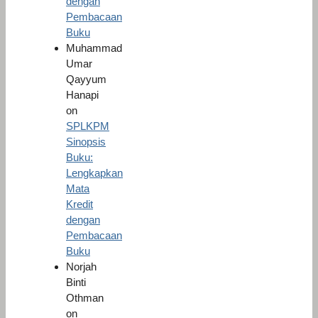
dengan
Pembacaan
Buku
Muhammad
Umar
Qayyum
Hanapi
on
SPLKPM
Sinopsis
Buku:
Lengkapkan
Mata
Kredit
dengan
Pembacaan
Buku
Norjah
Binti
Othman
on