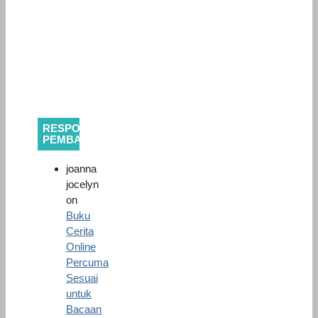
RESPONS
PEMBACA
joanna
jocelyn
on
Buku
Cerita
Online
Percuma
Sesuai
untuk
Bacaan