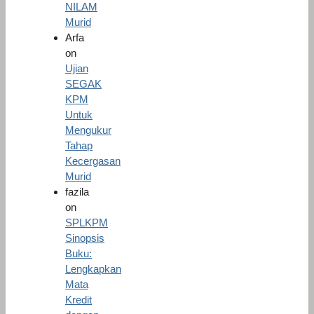
NILAM
Murid
Arfa
on
Ujian
SEGAK
KPM
Untuk
Mengukur
Tahap
Kecergasan
Murid
fazila
on
SPLKPM
Sinopsis
Buku:
Lengkapkan
Mata
Kredit