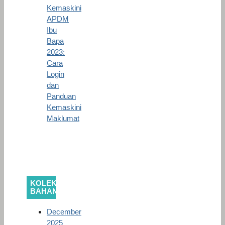
Kemaskini
APDM
Ibu
Bapa
2023:
Cara
Login
dan
Panduan
Kemaskini
Maklumat
KOLEKSI
BAHAN
December
2025